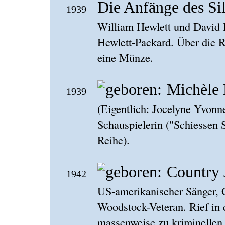
Die Anfänge des Sil
1939
William Hewlett und David P
Hewlett-Packard. Über die R
eine Münze.
Michèle 
1939
(Eigentlich: Jocelyne Yvonn
Schauspielerin ("Schiessen S
Reihe).
Country
1942
US-amerikanischer Sänger, G
Woodstock-Veteran. Rief in
massenweise zu kriminellen