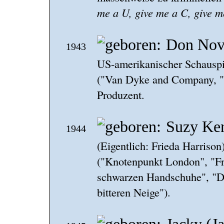
me a U, give me a C, give m
Don Nov
1943
US-amerikanischer Schauspie
("Van Dyke and Company, "S
Produzent.
Suzy Ken
1944
(Eigentlich: Frieda Harrison
("Knotenpunkt London", "Fr
schwarzen Handschuhe", "Di
bitteren Neige").