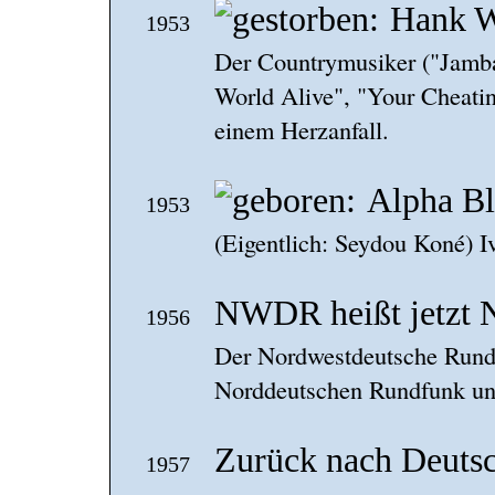
Hank W
1953
Der Countrymusiker ("Jambal
World Alive", "Your Cheatin’
einem Herzanfall.
Alpha B
1953
(Eigentlich: Seydou Koné) I
NWDR heißt jetzt
1956
Der Nordwestdeutsche Rundf
Norddeutschen Rundfunk un
Zurück nach Deuts
1957