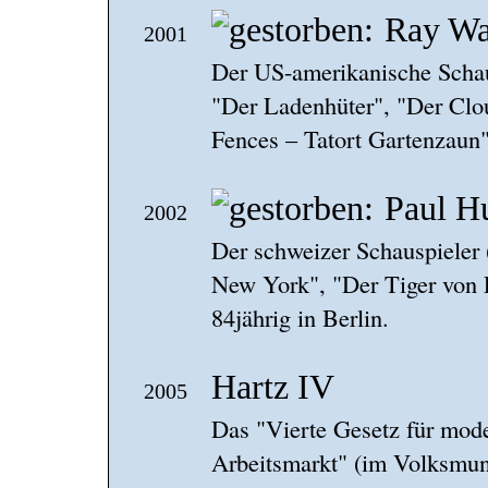
Ray Wa
2001
Der US-amerikanische Scha
"Der Ladenhüter", "Der Clo
Fences – Tatort Gartenzaun")
Paul H
2002
Der schweizer Schauspieler 
New York", "Der Tiger von Es
84jährig in Berlin.
Hartz IV
2005
Das "Vierte Gesetz für mod
Arbeitsmarkt" (im Volksmund 