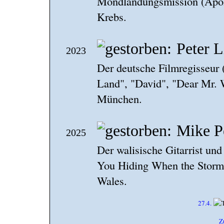
Mondlandungsmission (Apollo
Krebs.
Peter L
2023
Der deutsche Filmregisseur 
Land", "David", "Dear Mr. Wo
München.
Mike P
2025
Der walisische Gitarrist u
You Hiding When the Storm B
Wales.
27.4.
Z