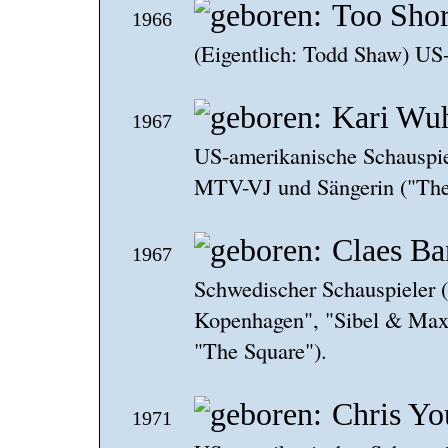
Too Shor
1966
(Eigentlich: Todd Shaw) US
Kari Wu
1967
US-amerikanische Schauspiel
MTV-VJ und Sängerin ("Ther
Claes Ba
1967
Schwedischer Schauspieler (
Kopenhagen", "Sibel & Max"
"The Square").
Chris Y
1971