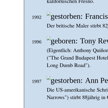
kalifornischen Fresno.
Franci
1992
Der britische Maler stirbt 8
Tony Rev
1996
(Eigentlich: Anthony Quiño
("The Grand Budapest Hote
Long Dumb Road").
Ann Pe
1997
Die US-amerikanische Schrift
Narrows") stirbt 88jährig in