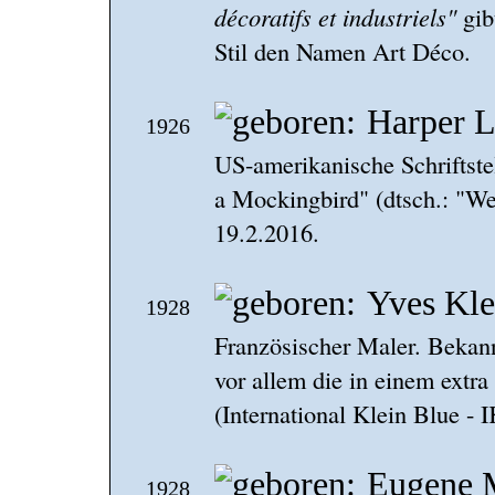
décoratifs et industriels"
gib
Stil den Namen Art Déco.
Harper L
1926
US-amerikanische Schriftstel
a Mockingbird" (dtsch.: "Wer
19.2.2016.
Yves Kle
1928
Französischer Maler. Bekan
vor allem die in einem extr
(International Klein Blue - 
Eugene 
1928