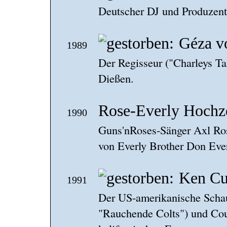
Deutscher DJ und Produzent
Géza v
1989
Der Regisseur ("Charleys Tan
Dießen.
Rose-Everly Hochz
1990
Guns'nRoses-Sänger Axl Rose
von Everly Brother Don Ever
Ken Cu
1991
Der US-amerikanische Schau
"Rauchende Colts") und Coun