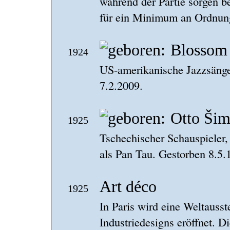
während der Partie sorgen be
für ein Minimum an Ordnun
Blossom
1924
US-amerikanische Jazzsänger
7.2.2009.
Otto Ši
1925
Tschechischer Schauspieler,
als Pan Tau. Gestorben 8.5.
Art déco
1925
In Paris wird eine Weltauss
Industriedesigns eröffnet. D