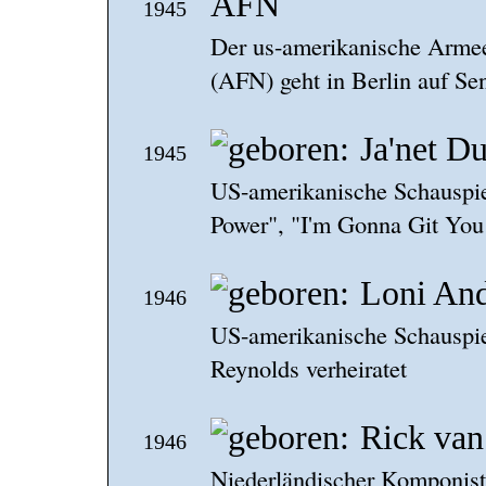
AFN
1945
Der us-amerikanische Arme
(AFN) geht in Berlin auf Se
Ja'net D
1945
US-amerikanische Schauspiel
Power", "I'm Gonna Git You
Loni An
1946
US-amerikanische Schauspie
Reynolds verheiratet
Rick van
1946
Niederländischer Komponist