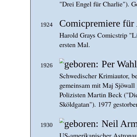
"Drei Engel für Charlie"). 
Comicpremiere für
1924
Harold Grays Comicstrip "L
ersten Mal.
Per Wah
1926
Schwedischer Krimiautor, be
gemeinsam mit Maj Sjöwall
Polizisten Martin Beck ("Di
Sköldgatan"). 1977 gestorbe
Neil Arm
1930
US-amerikanischer Astrona