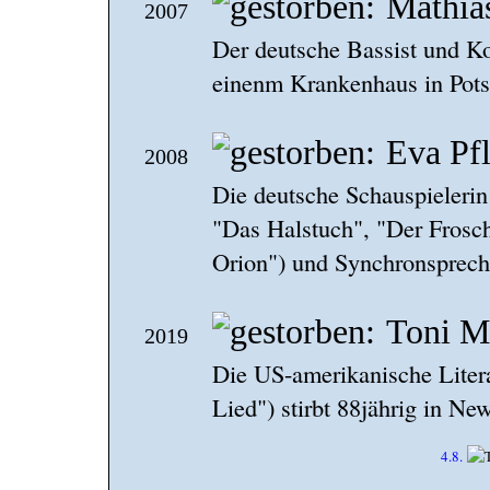
Mathia
2007
Der deutsche Bassist und Kom
einenm Krankenhaus in Pot
Eva Pf
2008
Die deutsche Schauspielerin
"Das Halstuch", "Der Frosc
Orion") und Synchronspreche
Toni M
2019
Die US-amerikanische Litera
Lied") stirbt 88jährig in Ne
4.8.