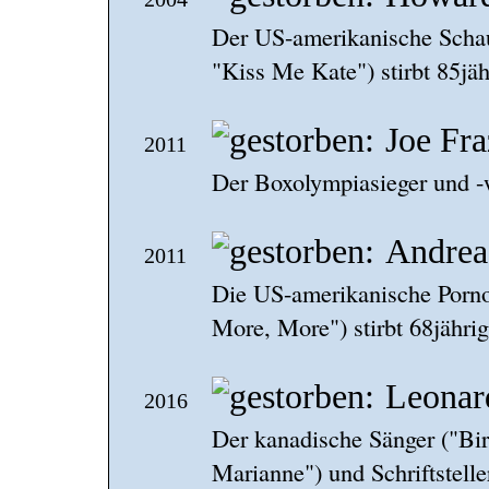
Der US-amerikanische Schau
"Kiss Me Kate") stirbt 85jä
Joe Fra
2011
Der Boxolympiasieger und -w
Andrea
2011
Die US-amerikanische Pornod
More, More") stirbt 68jähri
Leonar
2016
Der kanadische Sänger ("Bi
Marianne") und Schriftsteller