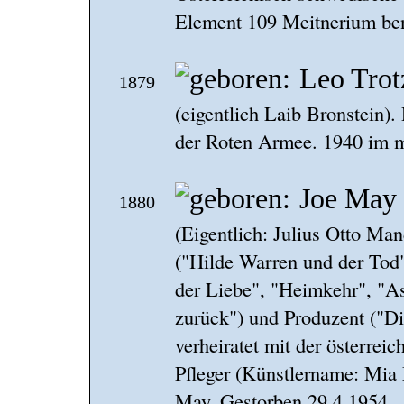
Element 109 Meitnerium ben
Leo Trot
1879
(eigentlich Laib Bronstein).
der Roten Armee. 1940 im m
Joe May
1880
(Eigentlich: Julius Otto Man
("Hilde Warren und der Tod
der Liebe", "Heimkehr", "As
zurück") und Produzent ("Di
verheiratet mit der österrei
Pfleger (Künstlername: Mia 
May. Gestorben 29.4.1954.