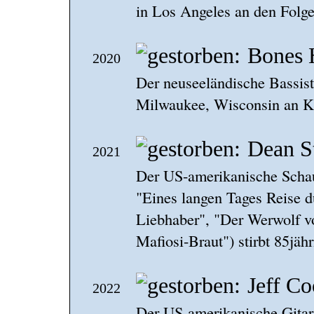
in Los Angeles an den Folge
Bones 
2020
Der neuseeländische Bassist 
Milwaukee, Wisconsin an K
Dean S
2021
Der US-amerikanische Scha
"Eines langen Tages Reise d
Liebhaber", "Der Werwolf vo
Mafiosi-Braut") stirbt 85jäh
Jeff C
2022
Der US-amerikanische Gitar