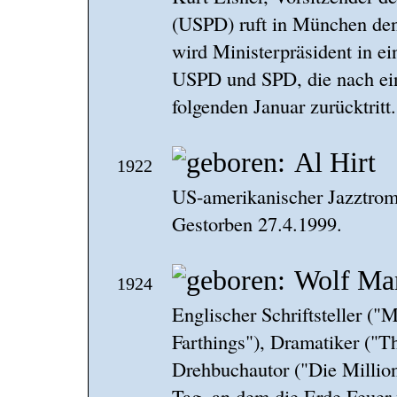
(USPD) ruft in München den 
wird Ministerpräsident in ei
USPD und SPD, die nach ein
folgenden Januar zurücktritt.
Al Hirt
1922
US-amerikanischer Jazztrom
Gestorben 27.4.1999.
Wolf Ma
1924
Englischer Schriftsteller (
Farthings"), Dramatiker ("
Drehbuchautor ("Die Million
Tag, an dem die Erde Feuer 